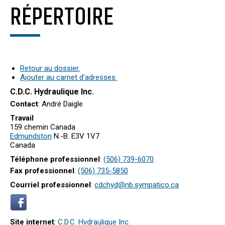
RÉPERTOIRE
Retour au dossier.
Ajouter au carnet d’adresses.
C.D.C. Hydraulique Inc.
Contact
:
André
Daigle
Travail
159 chemin Canada
Edmundston
N.-B.
E3V 1V7
Canada
Téléphone professionnel
:
(506) 739-6070
Fax professionnel
:
(506) 735-5850
Courriel professionnel
:
cdchyd@nb.sympatico.ca
Site internet
:
C.D.C. Hydraulique Inc.