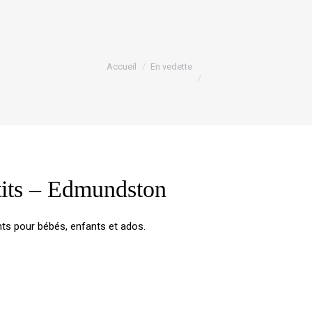
Vous êtes ici :
Accueil
En vedette
tits – Edmundston
ts pour bébés, enfants et ados.