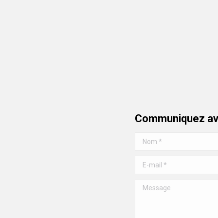
Communiquez av
Nom *
E-mail *
Message