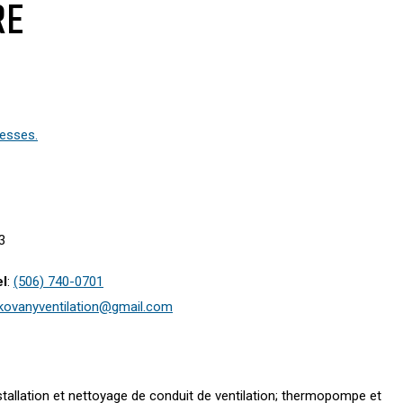
RE
resses.
3
el
:
(506) 740-0701
kovanyventilation@gmail.com
installation et nettoyage de conduit de ventilation; thermopompe et