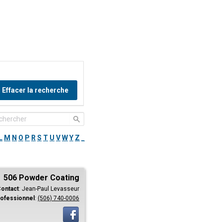
Effacer la recherche
L
M
N
O
P
R
S
T
U
V
W
Y
Z
_
506 Powder Coating
ontact
:
Jean-Paul
Levasseur
ofessionnel
:
(506) 740-0006