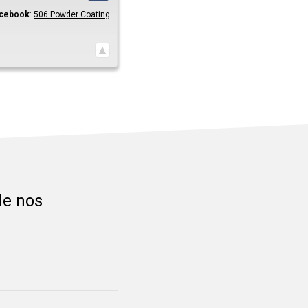
cebook
:
506 Powder Coating
de nos