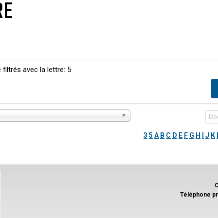
RE
filtrés avec la lettre: 5
3
5
A
B
C
D
E
F
G
H
I
J
K
C
Téléphone pr