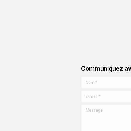
Communiquez av
Nom *
E-mail *
Message