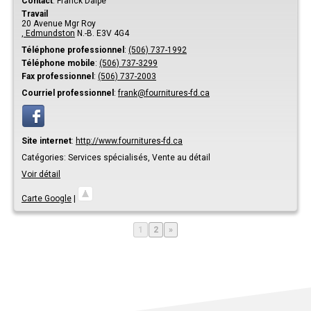
Contact
:
Franck
Dalpé
Travail
20 Avenue Mgr Roy
, Edmundston
N.-B.
E3V 4G4
Téléphone professionnel
:
(506) 737-1992
Téléphone mobile
:
(506) 737-3299
Fax professionnel
:
(506) 737-2003
Courriel professionnel
:
frank@fournitures-fd.ca
Site internet
:
http://www.fournitures-fd.ca
Catégories:
Services spécialisés,
Vente au détail
Voir détail
Carte Google
|
Page
Page
1
2
»