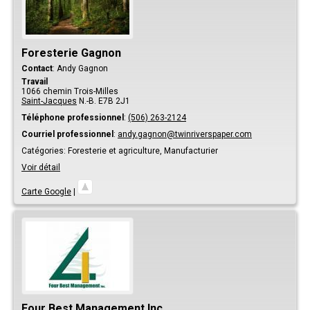
Foresterie Gagnon
Contact
:
Andy
Gagnon
Travail
1066 chemin Trois-Milles
Saint-Jacques
N.-B.
E7B 2J1
Téléphone professionnel
:
(506) 263-2124
Courriel professionnel
:
andy.gagnon@twinriverspaper.com
Catégories:
Foresterie et agriculture,
Manufacturier
Voir détail
Carte Google
|
Four Best Management Inc.