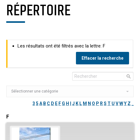
RÉPERTOIRE
Les résultats ont été filtrés avec la lettre: F
Effacer la recherche
3
5
A
B
C
D
E
F
G
H
I
J
K
L
M
N
O
P
R
S
T
U
V
W
Y
Z
_
F