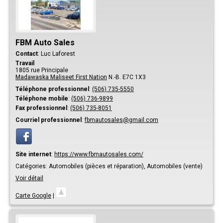
FBM Auto Sales
Contact
:
Luc
Laforest
Travail
1805 rue Principale
Madawaska Maliseet First Nation
N.-B.
E7C 1X3
Téléphone professionnel
:
(506) 735-5550
Téléphone mobile
:
(506) 736-9899
Fax professionnel
:
(506) 735-8051
Courriel professionnel
:
fbmautosales@gmail.com
Site internet
:
https://www.fbmautosales.com/
Catégories:
Automobiles (pièces et réparation),
Automobiles (vente)
Voir détail
Carte Google
|