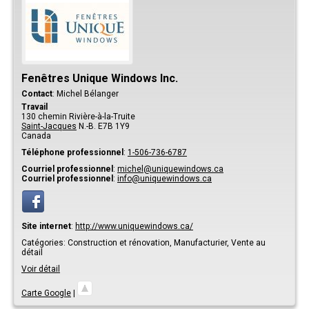
Fenêtres Unique Windows Inc.
Contact
:
Michel
Bélanger
Travail
130 chemin Rivière-à-la-Truite
Saint-Jacques
N.-B.
E7B 1Y9
Canada
Téléphone professionnel
:
1-506-736-6787
Courriel professionnel
:
michel@uniquewindows.ca
Courriel professionnel
:
info@uniquewindows.ca
Site internet
:
http://www.uniquewindows.ca/
Catégories:
Construction et rénovation,
Manufacturier,
Vente au
détail
Voir détail
Carte Google
|