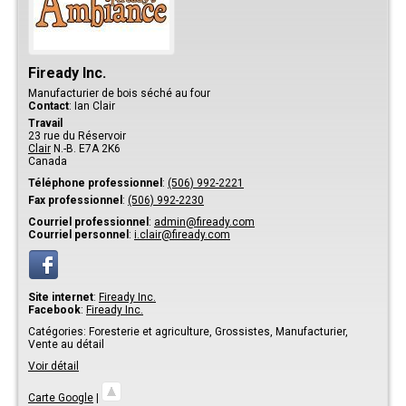
Fiready Inc.
Manufacturier de bois séché au four
Contact
:
Ian
Clair
Travail
23 rue du Réservoir
Clair
N.-B.
E7A 2K6
Canada
Téléphone professionnel
:
(506) 992-2221
Fax professionnel
:
(506) 992-2230
Courriel professionnel
:
admin@fiready.com
Courriel personnel
:
i.clair@fiready.com
Site internet
:
Fiready Inc.
Facebook
:
Fiready Inc.
Catégories:
Foresterie et agriculture,
Grossistes,
Manufacturier,
Vente au détail
Voir détail
Carte Google
|