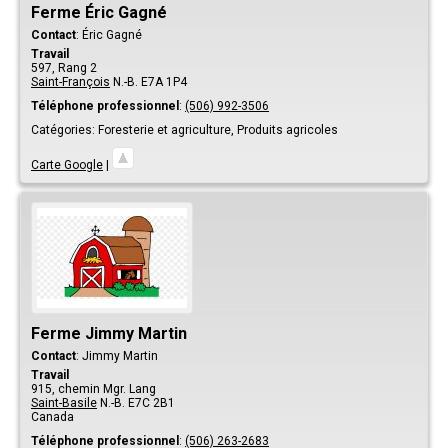
Ferme Éric Gagné
Contact
:
Éric
Gagné
Travail
597, Rang 2
Saint-François
N.-B.
E7A 1P4
Téléphone professionnel
:
(506) 992-3506
Catégories:
Foresterie et agriculture,
Produits agricoles
Carte Google
|
Ferme Jimmy Martin
Contact
:
Jimmy
Martin
Travail
915, chemin Mgr. Lang
Saint-Basile
N.-B.
E7C 2B1
Canada
Téléphone professionnel
:
(506) 263-2683