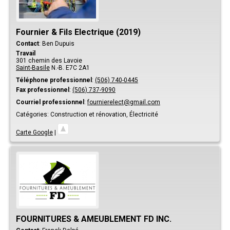
Fournier & Fils Electrique (2019)
Contact
:
Ben
Dupuis
Travail
301 chemin des Lavoie
Saint-Basile
N.-B.
E7C 2A1
Téléphone professionnel
:
(506) 740-0445
Fax professionnel
:
(506) 737-9090
Courriel professionnel
:
fournierelect@gmail.com
Catégories:
Construction et rénovation,
Électricité
Carte Google
|
FOURNITURES & AMEUBLEMENT FD INC.