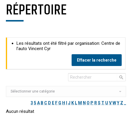
RÉPERTOIRE
Les résultats ont été filtré par organisation: Centre de
l’auto Vincent Cyr
Effacer la recherche
3
5
A
B
C
D
E
F
G
H
I
J
K
L
M
N
O
P
R
S
T
U
V
W
Y
Z
_
Aucun résultat