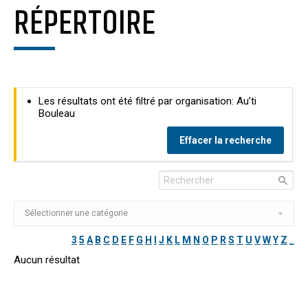
RÉPERTOIRE
Les résultats ont été filtré par organisation: Au’ti
Bouleau
Effacer la recherche
3
5
A
B
C
D
E
F
G
H
I
J
K
L
M
N
O
P
R
S
T
U
V
W
Y
Z
_
Aucun résultat