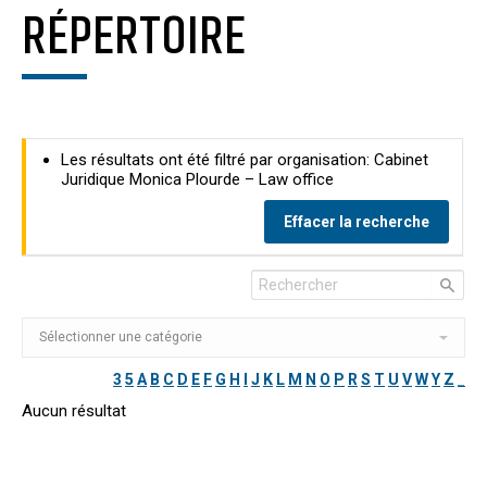
RÉPERTOIRE
Les résultats ont été filtré par organisation: Cabinet
Juridique Monica Plourde – Law office
Effacer la recherche
3
5
A
B
C
D
E
F
G
H
I
J
K
L
M
N
O
P
R
S
T
U
V
W
Y
Z
_
Aucun résultat