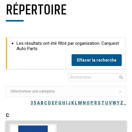
RÉPERTOIRE
Les résultats ont été filtré par organisation: Carquest
Auto Parts
Effacer la recherche
3
5
A
B
C
D
E
F
G
H
I
J
K
L
M
N
O
P
R
S
T
U
V
W
Y
Z
_
C