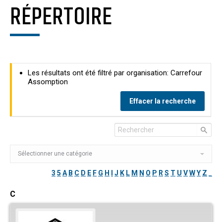
RÉPERTOIRE
Les résultats ont été filtré par organisation: Carrefour
Assomption
Effacer la recherche
3
5
A
B
C
D
E
F
G
H
I
J
K
L
M
N
O
P
R
S
T
U
V
W
Y
Z
_
C