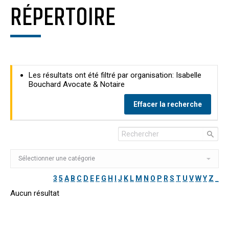
RÉPERTOIRE
Les résultats ont été filtré par organisation: Isabelle
Bouchard Avocate & Notaire
Effacer la recherche
3
5
A
B
C
D
E
F
G
H
I
J
K
L
M
N
O
P
R
S
T
U
V
W
Y
Z
_
Aucun résultat