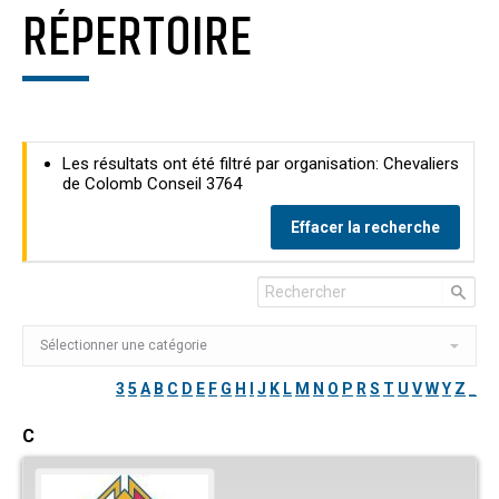
RÉPERTOIRE
Les résultats ont été filtré par organisation: Chevaliers
de Colomb Conseil 3764
Effacer la recherche
3
5
A
B
C
D
E
F
G
H
I
J
K
L
M
N
O
P
R
S
T
U
V
W
Y
Z
_
C